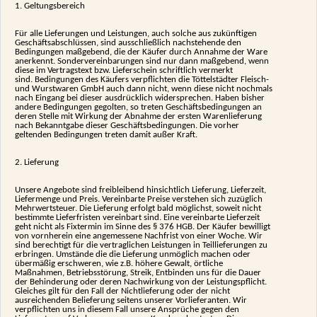
1. Geltungsbereich
Für alle Lieferungen und Leistungen, auch solche aus zukünftigen
Geschäftsabschlüssen, sind ausschließlich nachstehende den
Bedingungen maßgebend, die der Käufer durch Annahme der Ware
anerkennt. Sondervereinbarungen sind nur dann maßgebend, wenn
diese im Vertragstext bzw. Lieferschein schriftlich vermerkt
sind. Bedingungen des Käufers verpflichten die Töttelstädter Fleisch-
und Wurstwaren GmbH auch dann nicht, wenn diese nicht nochmals
nach Eingang bei dieser ausdrücklich widersprechen. Haben bisher
andere Bedingungen gegolten, so treten Geschäftsbedingungen an
deren Stelle mit Wirkung der Abnahme der ersten Warenlieferung
nach Bekanntgabe dieser Geschäftsbedingungen. Die vorher
geltenden Bedingungen treten damit außer Kraft.
2. Lieferung
Unsere Angebote sind freibleibend hinsichtlich Lieferung, Lieferzeit,
Liefermenge und Preis. Vereinbarte Preise verstehen sich zuzüglich
Mehrwertsteuer. Die Lieferung erfolgt bald möglichst, soweit nicht
bestimmte Lieferfristen vereinbart sind. Eine vereinbarte Lieferzeit
geht nicht als Fixtermin im Sinne des § 376 HGB. Der Käufer bewilligt
von vornherein eine angemessene Nachfrist von einer Woche. Wir
sind berechtigt für die vertraglichen Leistungen in Teillieferungen zu
erbringen. Umstände die die Lieferung unmöglich machen oder
übermäßig erschweren, wie z.B. höhere Gewalt, örtliche
Maßnahmen, Betriebsstörung, Streik, Entbinden uns für die Dauer
der Behinderung oder deren Nachwirkung von der Leistungspflicht.
Gleiches gilt für den Fall der Nichtlieferung oder der nicht
ausreichenden Belieferung seitens unserer Vorlieferanten. Wir
verpflichten uns in diesem Fall unsere Ansprüche gegen den