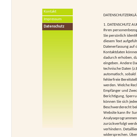
Kontakt
DATENSCHUTZERKL
Impressum
1. DATENSCHUTZ AUF 
Datenschutz
Ihren personenbezog
Sie persönlich iden
diesem Text aufgefüh
Datenerfassung auf d
Kontaktdaten können
dadurch erhoben, das
eingeben. Andere Da
technische Daten (z.
automatisch, sobald 
fehlerfreie Bereitst
werden. Welche Recht
Empfänger und Zweck
Berichtigung, Sperr
können Sie sich jed
Beschwerderecht bei
Website kann Ihr Sur
Analyseprogrammen. D
zurückverfolgt werd
verhindern. Detailli
widersprechen. Über