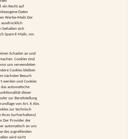
erten
 ein Recht auf
enbezogene Daten
gen Werbe-Mails Der
 ausdrücklich
n behalten sich
ch Spam-E-Mails, vor.
 keinen Schaden an und
 machen. Cookies sind
er von uns verwendeten
ndere Cookies bleiben
eim nächsten Besuch
ert werden und Cookies
e das automatische
nktionalität dieser
der zur Bereitstellung
rundlage von Art. 6 Abs.
ookies zur technisch
e Ihres Surfverhaltens)
en Der Provider der
ser automatisch an uns
me des zugreifenden
llen wird nicht