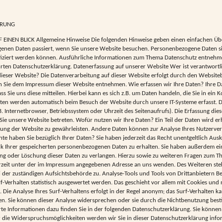
ÄRUNG
EINEN BLICK Allgemeine Hinweise Die folgenden Hinweise geben einen einfachen Übe
enen Daten passiert, wenn Sie unsere Website besuchen. Personenbezogene Daten si
tifiziert werden können. Ausführliche Informationen zum Thema Datenschutz entnehm
rten Datenschutzerklärung. Datenerfassung auf unserer Website Wer ist verantwortli
ieser Website? Die Datenverarbeitung auf dieser Website erfolgt durch den Websiteb
 Sie dem Impressum dieser Website entnehmen. Wie erfassen wir Ihre Daten? Ihre 
s Sie uns diese mitteilen. Hierbei kann es sich z.B. um Daten handeln, die Sie in ein 
ten werden automatisch beim Besuch der Website durch unsere IT-Systeme erfasst. D
B. Internetbrowser, Betriebssystem oder Uhrzeit des Seitenaufrufs). Die Erfassung dies
Sie unsere Website betreten. Wofür nutzen wir Ihre Daten? Ein Teil der Daten wird e
ellung der Website zu gewährleisten. Andere Daten können zur Analyse Ihres Nutzerve
e haben Sie bezüglich Ihrer Daten? Sie haben jederzeit das Recht unentgeltlich Aus
 Ihrer gespeicherten personenbezogenen Daten zu erhalten. Sie haben außerdem ein
ung oder Löschung dieser Daten zu verlangen. Hierzu sowie zu weiteren Fragen zum 
erzeit unter der im Impressum angegebenen Adresse an uns wenden. Des Weiteren ste
 der zuständigen Aufsichtsbehörde zu. Analyse-Tools und Tools von Drittanbietern B
f-Verhalten statistisch ausgewertet werden. Das geschieht vor allem mit Cookies und
ie Analyse Ihres Surf-Verhaltens erfolgt in der Regel anonym; das Surf-Verhalten ka
en. Sie können dieser Analyse widersprechen oder sie durch die Nichtbenutzung best
erte Informationen dazu finden Sie in der folgenden Datenschutzerklärung. Sie können
 die Widerspruchsmöglichkeiten werden wir Sie in dieser Datenschutzerklärung info