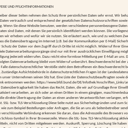
WEISE UND PFLICHTINFORMATIONEN
eiber dieser Seiten nehmen den Schutz Ihrer persönlichen Daten sehr ernst. Wir beh
aten vertraulich und entsprechend der gesetzlichen Datenschutzvorschriften sowie 
g. Wenn Sie diese Website benutzen, werden verschiedene personenbezogene Daten
en sind Daten, mit denen Sie persönlich identifiziert werden können. Die vorliege
ten wir erheben und wofür wir sie nutzen. Sie erläutert auch, wie und zu welchem Zw
ass die Datenübertragung im Internet (z.B. bei der Kommunikation per E-Mail) Sicher
 Schutz der Daten vor dem Zugriff durch Dritte ist nicht möglich. Widerruf Ihrer Einw
ele Datenverarbeitungsvorgänge sind nur mit Ihrer ausdrücklichen Einwilligung mögl
illigung jederzeit widerrufen. Dazu reicht eine formlose Mitteilung per E-Mail an uns.
folgten Datenverarbeitung bleibt vom Widerruf unberührt. Beschwerderecht bei der 
Falle datenschutzrechtlicher Verstöße steht dem Betroffenen ein Beschwerderecht b
 Zuständige Aufsichtsbehörde in datenschutzrechtlichen Fragen ist der Landesdaten
 unser Unternehmen seinen Sitz hat. Eine Liste der Datenschutzbeauftragten sowie 
nk entnommen werden: https://www.bfdi.bund.de/DE/Infothek/Anschriften_Links/ans
 Datenübertragbarkeit Sie haben das Recht, Daten, die wir auf Grundlage Ihrer Einwill
atisiert verarbeiten, an sich oder an einen Dritten in einem gängigen, maschinenles
e die direkte Übertragung der Daten an einen anderen Verantwortlichen verlangen, erfo
t. SSL- bzw. TLS-Verschlüsselung Diese Seite nutzt aus Sicherheitsgründen und zum S
, wie zum Beispiel Bestellungen oder Anfragen, die Sie an uns als Seitenbetreiber send
e verschlüsselte Verbindung erkennen Sie daran, dass die Adresszeile des Browsers von
Schloss-Symbol in Ihrer Browserzeile. Wenn die SSL- bzw. TLS-Verschlüsselung aktivie
itteln, nicht von Dritten mitgelesen werden. Auskunft, Sperrung, Löschung Sie habe