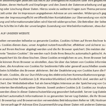
en Bestimmungen jederzeit das Recht auf unentgeltliche Auskunft über Ihre gespeich
aten, deren Herkunft und Empfänger und den Zweck der Datenverarbeitung und ggf.
ung oder Löschung dieser Daten. Hierzu sowie zu weiteren Fragen zum Thema person
erzeit unter der im Impressum angegebenen Adresse an uns wenden. Widerspruch ge
en der Impressumspflicht veröffentlichten Kontaktdaten zur Übersendung von nicht
g und Informationsmaterialien wird hiermit widersprochen. Die Betreiber der Seite
che Schritte im Falle der unverlangten Zusendung von Werbeinformationen, etwa dur
 AUF UNSERER WEBSITE
seiten verwenden teilweise so genannte Cookies. Cookies richten auf Ihrem Rechner
n. Cookies dienen dazu, unser Angebot nutzerfreundlicher, effektiver und sicherer zu
die auf Ihrem Rechner abgelegt werden und die Ihr Browser speichert. Die meisten d
nnte “Session-Cookies”. Sie werden nach Ende Ihres Besuchs automatisch gelöscht. A
espeichert bis Sie diese löschen. Diese Cookies ermöglichen es uns, Ihren Browser b
e können Ihren Browser so einstellen, dass Sie über das Setzen von Cookies informi
lauben, die Annahme von Cookies für bestimmte Fälle oder generell ausschließen sowi
beim Schließen des Browser aktivieren. Bei der Deaktivierung von Cookies kann die Fu
kt sein. Cookies, die zur Durchführung des elektronischen Kommunikationsvorgangs o
n erwünschter Funktionen (z.B. Warenkorbfunktion) erforderlich sind, werden auf G
ichert. Der Websitebetreiber hat ein berechtigtes Interesse an der Speicherung von C
mierten Bereitstellung seiner Dienste. Soweit andere Cookies (z.B. Cookies zur Analys
werden diese in dieser Datenschutzerklärung gesondert behandelt. Server-Log-Datei
eichert automatisch Informationen in so genannten Server-Log-Dateien, die Ihr Brow
ind: Browsertyp und Browserversion verwendetes Betriebssystem Referrer URL Hostna
r Serveranfrage IP-Adresse Eine Zusammenführung dieser Daten mit anderen Datenque