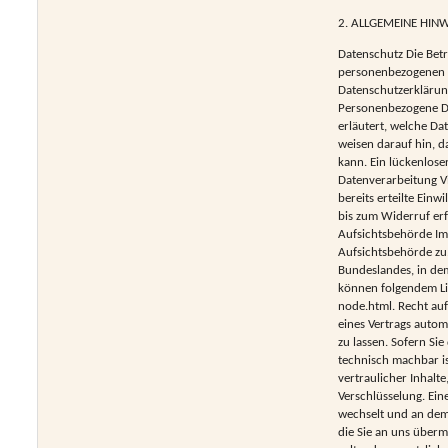
2. ALLGEMEINE HIN
Datenschutz Die Betr
personenbezogenen D
Datenschutzerklärun
Personenbezogene Dat
erläutert, welche Da
weisen darauf hin, d
kann. Ein lückenloser
Datenverarbeitung Vi
bereits erteilte Einw
bis zum Widerruf er
Aufsichtsbehörde Im 
Aufsichtsbehörde zu.
Bundeslandes, in dem
können folgendem Li
node.html. Recht auf
eines Vertrags autom
zu lassen. Sofern Si
technisch machbar is
vertraulicher Inhalte
Verschlüsselung. Ein
wechselt und an dem 
die Sie an uns überm