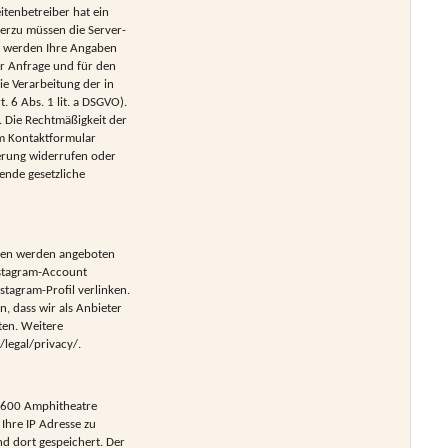
itenbetreiber hat ein
ierzu müssen die Server-
, werden Ihre Angaben
r Anfrage und für den
ie Verarbeitung der in
. 6 Abs. 1 lit. a DSGVO).
s. Die Rechtmäßigkeit der
im Kontaktformular
herung widerrufen oder
ende gesetzliche
onen werden angeboten
nstagram-Account
stagram-Profil verlinken.
, dass wir als Anbieter
ten. Weitere
legal/privacy/.
 1600 Amphitheatre
Ihre IP Adresse zu
d dort gespeichert. Der