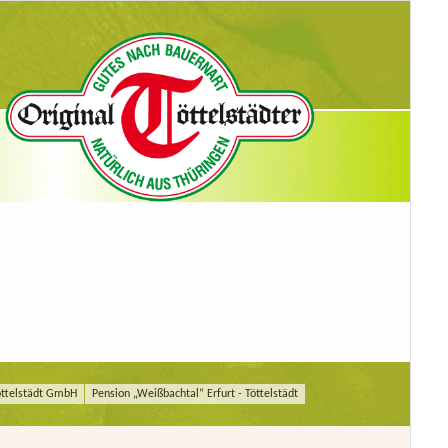
öttelstädt GmbH
Pension „Weißbachtal“ Erfurt - Töttelstädt