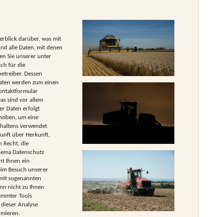
rblick darüber, was mit
nd alle Daten, mit denen
en Sie unserer unter
ch für die
etreiber. Dessen
Daten werden zum einen
Kontaktformular
as sind vor allem
er Daten erfolgt
rhoben, um eine
rhaltens verwendet
kunft über Herkunft,
 Recht, die
Thema Datenschutz
ht Ihnen ein
eim Besuch unserer
 mit sogenannten
nn nicht zu Ihnen
immter Tools
 dieser Analyse
rmieren.