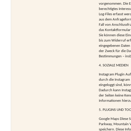
vorgenommen. Die Erf
berechtigtes Interes
Log-Files erfasst w
aus dem Anfrageform
Fall von Anschlussfr
das Kontaktformular 
Sie können diese Ein
bis zum Widerruf er
eingegebenen Daten v
der Zweck für die Da
Bestimmungen – insb
4. SOZIALE MEDIEN
Instagram Plugin Au
durch die Instagram
eingeloggt sind, kön
Dadurch kann Instag
der Seiten keine Ken
Informationen hierzu
5. PLUGINS UND TO
Google Maps Diese Se
Parkway, Mountain V
speichern. Diese Inf