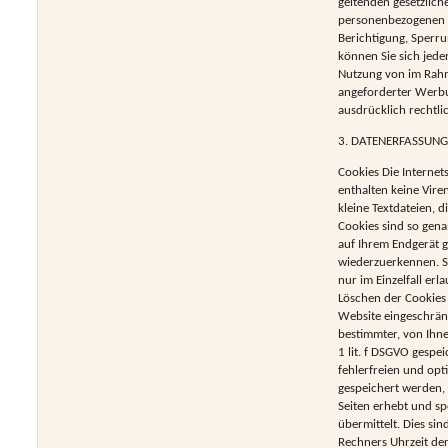
geltenden gesetzlich
personenbezogenen D
Berichtigung, Sperr
können Sie sich jed
Nutzung von im Rahm
angeforderter Werbun
ausdrücklich rechtli
3. DATENERFASSUNG
Cookies Die Internet
enthalten keine Vire
kleine Textdateien, 
Cookies sind so gena
auf Ihrem Endgerät g
wiederzuerkennen. Si
nur im Einzelfall er
Löschen der Cookies 
Website eingeschrän
bestimmter, von Ihne
1 lit. f DSGVO gespe
fehlerfreien und opti
gespeichert werden, 
Seiten erhebt und sp
übermittelt. Dies s
Rechners Uhrzeit de