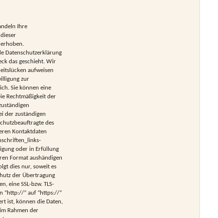
andeln Ihre
dieser
 erhoben.
nde Datenschutzerklärung
eck das geschieht. Wir
heitslücken aufweisen
illigung zur
ich. Sie können eine
 Die Rechtmäßigkeit der
zuständigen
ei der zuständigen
schutzbeauftragte des
deren Kontaktdaten
chriften_links-
igung oder in Erfüllung
baren Format aushändigen
lgt dies nur, soweit es
chutz der Übertragung
en, eine SSL-bzw. TLS-
 “http://” auf “https://”
rt ist, können die Daten,
n im Rahmen der