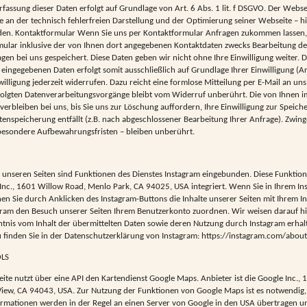
assung dieser Daten erfolgt auf Grundlage von Art. 6 Abs. 1 lit. f DSGVO. Der Webse
se an der technisch fehlerfreien Darstellung und der Optimierung seiner Webseite – h
erden. Kontaktformular Wenn Sie uns per Kontaktformular Anfragen zukommen lassen
ular inklusive der von Ihnen dort angegebenen Kontaktdaten zwecks Bearbeitung de
agen bei uns gespeichert. Diese Daten geben wir nicht ohne Ihre Einwilligung weiter. D
eingegebenen Daten erfolgt somit ausschließlich auf Grundlage Ihrer Einwilligung (Art
willigung jederzeit widerrufen. Dazu reicht eine formlose Mitteilung per E-Mail an un
folgten Datenverarbeitungsvorgänge bleibt vom Widerruf unberührt. Die von Ihnen 
erbleiben bei uns, bis Sie uns zur Löschung auffordern, Ihre Einwilligung zur Speic
tenspeicherung entfällt (z.B. nach abgeschlossener Bearbeitung Ihrer Anfrage). Zwing
esondere Aufbewahrungsfristen – bleiben unberührt.
f unseren Seiten sind Funktionen des Dienstes Instagram eingebunden. Diese Funkti
 Inc., 1601 Willow Road, Menlo Park, CA 94025, USA integriert. Wenn Sie in Ihrem I
nen Sie durch Anklicken des Instagram-Buttons die Inhalte unserer Seiten mit Ihrem In
ram den Besuch unserer Seiten Ihrem Benutzerkonto zuordnen. Wir weisen darauf hin
ntnis vom Inhalt der übermittelten Daten sowie deren Nutzung durch Instagram erhal
 finden Sie in der Datenschutzerklärung von Instagram: https://instagram.com/about/
OLS
ite nutzt über eine API den Kartendienst Google Maps. Anbieter ist die Google Inc.,
iew, CA 94043, USA. Zur Nutzung der Funktionen von Google Maps ist es notwendig, 
ormationen werden in der Regel an einen Server von Google in den USA übertragen un