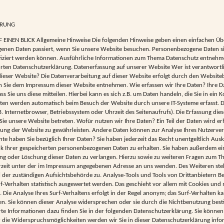
ÄRUNG
EINEN BLICK Allgemeine Hinweise Die folgenden Hinweise geben einen einfachen Übe
enen Daten passiert, wenn Sie unsere Website besuchen. Personenbezogene Daten si
tifiziert werden können. Ausführliche Informationen zum Thema Datenschutz entnehm
rten Datenschutzerklärung. Datenerfassung auf unserer Website Wer ist verantwortli
ieser Website? Die Datenverarbeitung auf dieser Website erfolgt durch den Websiteb
 Sie dem Impressum dieser Website entnehmen. Wie erfassen wir Ihre Daten? Ihre 
s Sie uns diese mitteilen. Hierbei kann es sich z.B. um Daten handeln, die Sie in ein 
ten werden automatisch beim Besuch der Website durch unsere IT-Systeme erfasst. D
B. Internetbrowser, Betriebssystem oder Uhrzeit des Seitenaufrufs). Die Erfassung dies
Sie unsere Website betreten. Wofür nutzen wir Ihre Daten? Ein Teil der Daten wird e
ellung der Website zu gewährleisten. Andere Daten können zur Analyse Ihres Nutzerve
e haben Sie bezüglich Ihrer Daten? Sie haben jederzeit das Recht unentgeltlich Aus
 Ihrer gespeicherten personenbezogenen Daten zu erhalten. Sie haben außerdem ein
ung oder Löschung dieser Daten zu verlangen. Hierzu sowie zu weiteren Fragen zum 
erzeit unter der im Impressum angegebenen Adresse an uns wenden. Des Weiteren ste
 der zuständigen Aufsichtsbehörde zu. Analyse-Tools und Tools von Drittanbietern B
f-Verhalten statistisch ausgewertet werden. Das geschieht vor allem mit Cookies und
ie Analyse Ihres Surf-Verhaltens erfolgt in der Regel anonym; das Surf-Verhalten ka
en. Sie können dieser Analyse widersprechen oder sie durch die Nichtbenutzung best
erte Informationen dazu finden Sie in der folgenden Datenschutzerklärung. Sie können
 die Widerspruchsmöglichkeiten werden wir Sie in dieser Datenschutzerklärung info