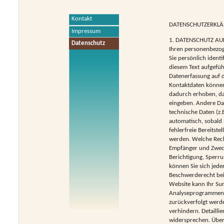
Kontakt
DATENSCHUTZERKL
Impressum
1. DATENSCHUTZ AUF 
Datenschutz
Ihren personenbezog
Sie persönlich iden
diesem Text aufgefüh
Datenerfassung auf d
Kontaktdaten können
dadurch erhoben, das
eingeben. Andere Da
technische Daten (z.
automatisch, sobald 
fehlerfreie Bereitst
werden. Welche Recht
Empfänger und Zweck
Berichtigung, Sperr
können Sie sich jed
Beschwerderecht bei
Website kann Ihr Sur
Analyseprogrammen. D
zurückverfolgt werd
verhindern. Detailli
widersprechen. Über