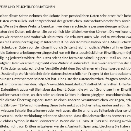
WEISE UND PFLICHTINFORMATIONEN
eiber dieser Seiten nehmen den Schutz Ihrer persönlichen Daten sehr ernst. Wir beh
aten vertraulich und entsprechend der gesetzlichen Datenschutzvorschriften sowie 
g. Wenn Sie diese Website benutzen, werden verschiedene personenbezogene Daten
en sind Daten, mit denen Sie persönlich identifiziert werden können. Die vorliege
ten wir erheben und wofür wir sie nutzen. Sie erläutert auch, wie und zu welchem Zw
ass die Datenübertragung im Internet (z.B. bei der Kommunikation per E-Mail) Sicher
 Schutz der Daten vor dem Zugriff durch Dritte ist nicht möglich. Widerruf Ihrer Einw
ele Datenverarbeitungsvorgänge sind nur mit Ihrer ausdrücklichen Einwilligung mögl
illigung jederzeit widerrufen. Dazu reicht eine formlose Mitteilung per E-Mail an uns.
folgten Datenverarbeitung bleibt vom Widerruf unberührt. Beschwerderecht bei der 
Falle datenschutzrechtlicher Verstöße steht dem Betroffenen ein Beschwerderecht b
 Zuständige Aufsichtsbehörde in datenschutzrechtlichen Fragen ist der Landesdaten
 unser Unternehmen seinen Sitz hat. Eine Liste der Datenschutzbeauftragten sowie 
nk entnommen werden: https://www.bfdi.bund.de/DE/Infothek/Anschriften_Links/ans
 Datenübertragbarkeit Sie haben das Recht, Daten, die wir auf Grundlage Ihrer Einwill
atisiert verarbeiten, an sich oder an einen Dritten in einem gängigen, maschinenles
e die direkte Übertragung der Daten an einen anderen Verantwortlichen verlangen, erfo
t. SSL- bzw. TLS-Verschlüsselung Diese Seite nutzt aus Sicherheitsgründen und zum S
, wie zum Beispiel Bestellungen oder Anfragen, die Sie an uns als Seitenbetreiber send
e verschlüsselte Verbindung erkennen Sie daran, dass die Adresszeile des Browsers von
Schloss-Symbol in Ihrer Browserzeile. Wenn die SSL- bzw. TLS-Verschlüsselung aktivie
itteln, nicht von Dritten mitgelesen werden. Auskunft, Sperrung, Löschung Sie habe