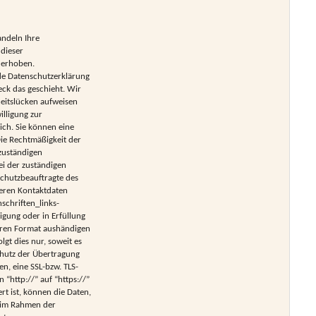
andeln Ihre
dieser
 erhoben.
nde Datenschutzerklärung
eck das geschieht. Wir
heitslücken aufweisen
illigung zur
ich. Sie können eine
 Die Rechtmäßigkeit der
zuständigen
ei der zuständigen
schutzbeauftragte des
deren Kontaktdaten
chriften_links-
igung oder in Erfüllung
baren Format aushändigen
lgt dies nur, soweit es
chutz der Übertragung
en, eine SSL-bzw. TLS-
 “http://” auf “https://”
rt ist, können die Daten,
n im Rahmen der