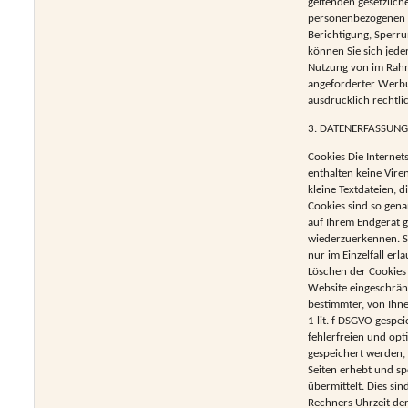
geltenden gesetzlich
personenbezogenen D
Berichtigung, Sperr
können Sie sich jed
Nutzung von im Rahm
angeforderter Werbun
ausdrücklich rechtli
3. DATENERFASSUNG
Cookies Die Internet
enthalten keine Vire
kleine Textdateien, 
Cookies sind so gena
auf Ihrem Endgerät g
wiederzuerkennen. Si
nur im Einzelfall er
Löschen der Cookies 
Website eingeschrän
bestimmter, von Ihne
1 lit. f DSGVO gespe
fehlerfreien und opti
gespeichert werden, 
Seiten erhebt und sp
übermittelt. Dies s
Rechners Uhrzeit de