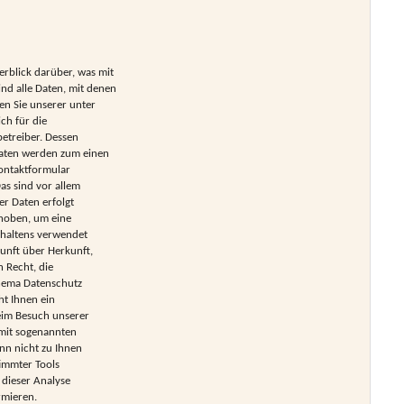
rblick darüber, was mit
nd alle Daten, mit denen
en Sie unserer unter
ch für die
etreiber. Dessen
Daten werden zum einen
Kontaktformular
as sind vor allem
er Daten erfolgt
rhoben, um eine
rhaltens verwendet
kunft über Herkunft,
 Recht, die
Thema Datenschutz
ht Ihnen ein
eim Besuch unserer
 mit sogenannten
nn nicht zu Ihnen
immter Tools
 dieser Analyse
rmieren.