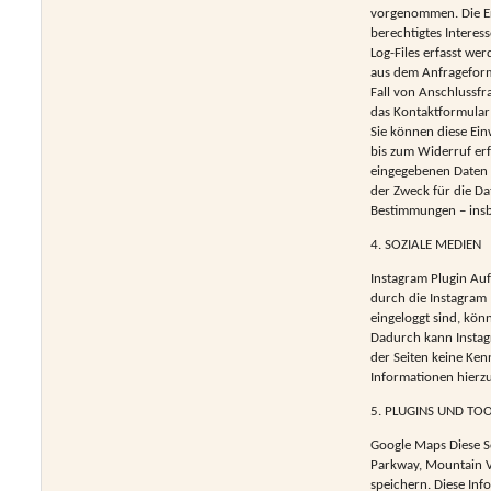
vorgenommen. Die Erf
berechtigtes Interes
Log-Files erfasst w
aus dem Anfrageform
Fall von Anschlussfr
das Kontaktformular 
Sie können diese Ein
bis zum Widerruf er
eingegebenen Daten v
der Zweck für die Da
Bestimmungen – insb
4. SOZIALE MEDIEN
Instagram Plugin Au
durch die Instagram
eingeloggt sind, kön
Dadurch kann Instag
der Seiten keine Ken
Informationen hierzu
5. PLUGINS UND TO
Google Maps Diese Se
Parkway, Mountain V
speichern. Diese Inf