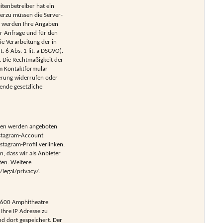
itenbetreiber hat ein
ierzu müssen die Server-
, werden Ihre Angaben
r Anfrage und für den
ie Verarbeitung der in
. 6 Abs. 1 lit. a DSGVO).
s. Die Rechtmäßigkeit der
im Kontaktformular
herung widerrufen oder
ende gesetzliche
onen werden angeboten
nstagram-Account
stagram-Profil verlinken.
, dass wir als Anbieter
ten. Weitere
legal/privacy/.
 1600 Amphitheatre
Ihre IP Adresse zu
d dort gespeichert. Der