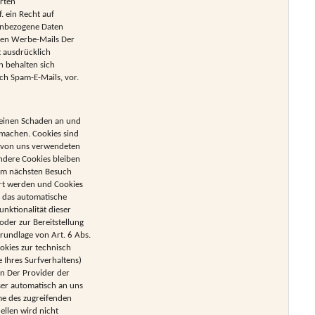
erten
 ein Recht auf
enbezogene Daten
gen Werbe-Mails Der
 ausdrücklich
n behalten sich
ch Spam-E-Mails, vor.
 keinen Schaden an und
 machen. Cookies sind
er von uns verwendeten
ndere Cookies bleiben
eim nächsten Besuch
ert werden und Cookies
e das automatische
nktionalität dieser
der zur Bereitstellung
rundlage von Art. 6 Abs.
ookies zur technisch
e Ihres Surfverhaltens)
en Der Provider der
ser automatisch an uns
me des zugreifenden
llen wird nicht