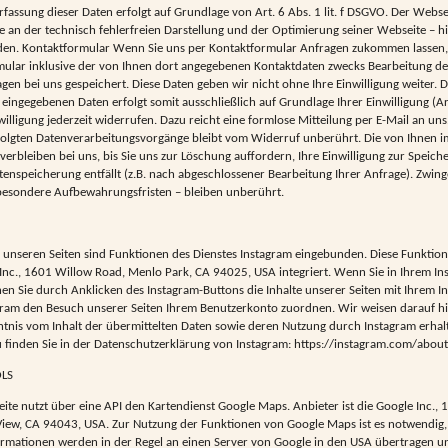
assung dieser Daten erfolgt auf Grundlage von Art. 6 Abs. 1 lit. f DSGVO. Der Webse
se an der technisch fehlerfreien Darstellung und der Optimierung seiner Webseite – h
erden. Kontaktformular Wenn Sie uns per Kontaktformular Anfragen zukommen lassen
ular inklusive der von Ihnen dort angegebenen Kontaktdaten zwecks Bearbeitung de
agen bei uns gespeichert. Diese Daten geben wir nicht ohne Ihre Einwilligung weiter. D
eingegebenen Daten erfolgt somit ausschließlich auf Grundlage Ihrer Einwilligung (Art
willigung jederzeit widerrufen. Dazu reicht eine formlose Mitteilung per E-Mail an un
folgten Datenverarbeitungsvorgänge bleibt vom Widerruf unberührt. Die von Ihnen 
erbleiben bei uns, bis Sie uns zur Löschung auffordern, Ihre Einwilligung zur Speic
tenspeicherung entfällt (z.B. nach abgeschlossener Bearbeitung Ihrer Anfrage). Zwing
esondere Aufbewahrungsfristen – bleiben unberührt.
f unseren Seiten sind Funktionen des Dienstes Instagram eingebunden. Diese Funkti
 Inc., 1601 Willow Road, Menlo Park, CA 94025, USA integriert. Wenn Sie in Ihrem I
nen Sie durch Anklicken des Instagram-Buttons die Inhalte unserer Seiten mit Ihrem In
ram den Besuch unserer Seiten Ihrem Benutzerkonto zuordnen. Wir weisen darauf hin
ntnis vom Inhalt der übermittelten Daten sowie deren Nutzung durch Instagram erhal
 finden Sie in der Datenschutzerklärung von Instagram: https://instagram.com/about/
OLS
ite nutzt über eine API den Kartendienst Google Maps. Anbieter ist die Google Inc.,
iew, CA 94043, USA. Zur Nutzung der Funktionen von Google Maps ist es notwendig, 
ormationen werden in der Regel an einen Server von Google in den USA übertragen un