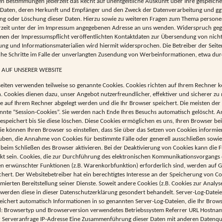
en Bestimmungen jederzeit das Recht auf unentgeltliche Auskunft über Ihre gespeich
aten, deren Herkunft und Empfänger und den Zweck der Datenverarbeitung und ggf.
ung oder Löschung dieser Daten. Hierzu sowie zu weiteren Fragen zum Thema person
erzeit unter der im Impressum angegebenen Adresse an uns wenden. Widerspruch ge
en der Impressumspflicht veröffentlichten Kontaktdaten zur Übersendung von nicht
g und Informationsmaterialien wird hiermit widersprochen. Die Betreiber der Seite
che Schritte im Falle der unverlangten Zusendung von Werbeinformationen, etwa dur
 AUF UNSERER WEBSITE
seiten verwenden teilweise so genannte Cookies. Cookies richten auf Ihrem Rechner
n. Cookies dienen dazu, unser Angebot nutzerfreundlicher, effektiver und sicherer zu
die auf Ihrem Rechner abgelegt werden und die Ihr Browser speichert. Die meisten d
nnte “Session-Cookies”. Sie werden nach Ende Ihres Besuchs automatisch gelöscht. A
espeichert bis Sie diese löschen. Diese Cookies ermöglichen es uns, Ihren Browser b
e können Ihren Browser so einstellen, dass Sie über das Setzen von Cookies informi
lauben, die Annahme von Cookies für bestimmte Fälle oder generell ausschließen sowi
beim Schließen des Browser aktivieren. Bei der Deaktivierung von Cookies kann die Fu
kt sein. Cookies, die zur Durchführung des elektronischen Kommunikationsvorgangs o
n erwünschter Funktionen (z.B. Warenkorbfunktion) erforderlich sind, werden auf G
ichert. Der Websitebetreiber hat ein berechtigtes Interesse an der Speicherung von C
mierten Bereitstellung seiner Dienste. Soweit andere Cookies (z.B. Cookies zur Analys
werden diese in dieser Datenschutzerklärung gesondert behandelt. Server-Log-Datei
eichert automatisch Informationen in so genannten Server-Log-Dateien, die Ihr Brow
ind: Browsertyp und Browserversion verwendetes Betriebssystem Referrer URL Hostna
r Serveranfrage IP-Adresse Eine Zusammenführung dieser Daten mit anderen Datenque