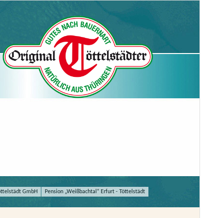
öttelstädt GmbH
Pension „Weißbachtal“ Erfurt - Töttelstädt