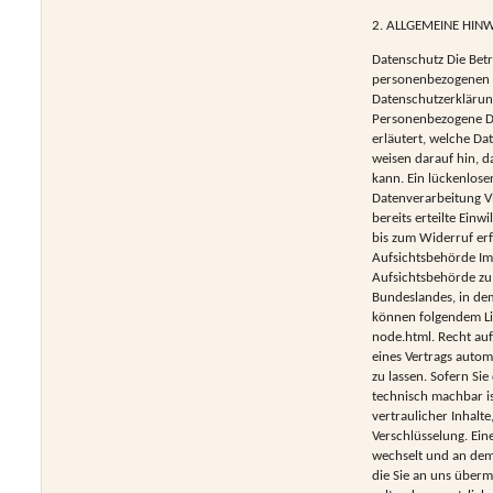
2. ALLGEMEINE HIN
Datenschutz Die Betr
personenbezogenen D
Datenschutzerklärun
Personenbezogene Dat
erläutert, welche Da
weisen darauf hin, d
kann. Ein lückenloser
Datenverarbeitung Vi
bereits erteilte Einw
bis zum Widerruf er
Aufsichtsbehörde Im 
Aufsichtsbehörde zu.
Bundeslandes, in dem
können folgendem Li
node.html. Recht auf
eines Vertrags autom
zu lassen. Sofern Si
technisch machbar is
vertraulicher Inhalte
Verschlüsselung. Ein
wechselt und an dem 
die Sie an uns überm